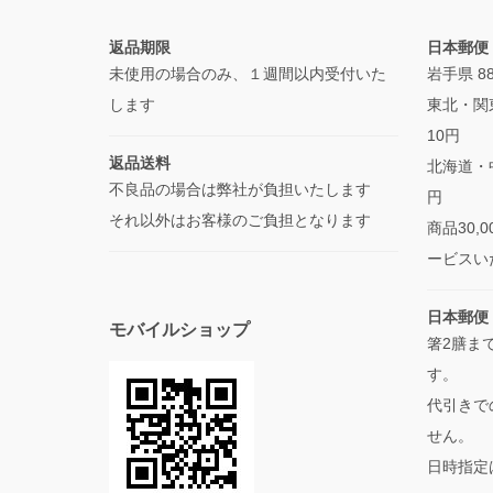
返品期限
日本郵便
未使用の場合のみ、１週間以内受付いた
岩手県 
します
東北・関
10円
返品送料
北海道・中
不良品の場合は弊社が負担いたします
円
それ以外はお客様のご負担となります
商品30
ービスい
日本郵便
モバイルショップ
箸2膳ま
す。
代引きで
せん。
日時指定