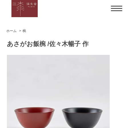
ホーム
>
椀
あさがお飯椀 /佐々木暢子 作