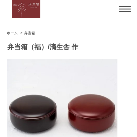
ホーム
>
弁当箱
弁当箱（福）/滴生舎 作