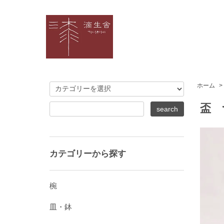
ホーム
>
盃 
カテゴリーから探す
椀
皿・鉢