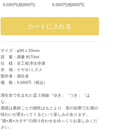
9,680円(税880円)
9,680円(税880円)
サイズ：φ90ｘ33mm
容 量：満量 約70ml
仕 様：全工程浄法寺漆
木 地：ケヤキ/ミズメ
製作者：滴生舎
価 格：9,680円（税込）
滴生舎で生まれた盃３姉妹「ゆき」「つき」「は
な」。
酒器は素材ごとの個性はもとより、形の効果でお酒の
味わいが変わってくるという楽しみがあります。
“酒×漆×カタチ”の掛け合わせをゆっくりお楽しみくだ
さい。