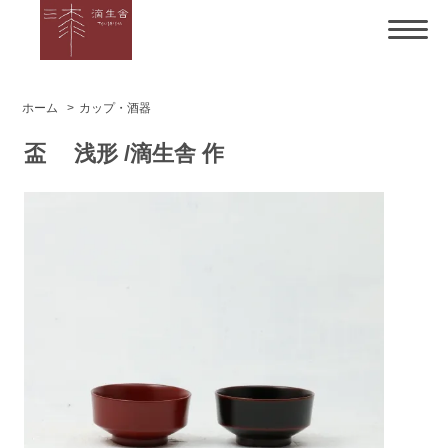
ホーム
>
カップ・酒器
盃 浅形 /滴生舎 作