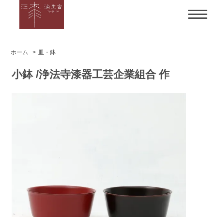
ホーム
>
皿・鉢
小鉢 /浄法寺漆器工芸企業組合 作