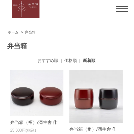
ホーム
>
弁当箱
弁当箱
おすすめ順
|
価格順
|
新着順
弁当箱（福）/滴生舎 作
弁当箱（角）/滴生舎 作
25,300円(税込)